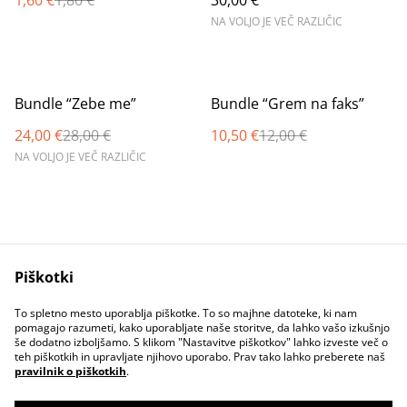
NA VOLJO JE VEČ RAZLIČIC
%
%
Bundle “Zebe me”
Bundle “Grem na faks”
24,00 €
28,00 €
10,50 €
12,00 €
NA VOLJO JE VEČ RAZLIČIC
Piškotki
Contact Us
Legal Terms
To spletno mesto uporablja piškotke. To so majhne datoteke, ki nam
Privacy Policy
Cookie Policy
pomagajo razumeti, kako uporabljate naše storitve, da lahko vašo izkušnjo
še dodatno izboljšamo. S klikom "Nastavitve piškotkov" lahko izveste več o
teh piškotkih in upravljate njihovo uporabo. Prav tako lahko preberete naš
pravilnik o piškotkih
.