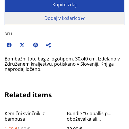
Kupite zdaj
Dodaj v košarico
DELI
Bombažni tote bag z logotipom. 30x40 cm. Izdelano v
Združenem kraljestvu, potiskano v Sloveniji. Knjiga
naprodaj ločeno.
Related items
%
Kemični svinčnik iz
Bundle “Globallis p…
bambusa
oboževalka ali
oboževalec”
1,60 €
1,80 €
30,00 €