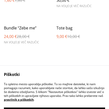
1,60 €
1,80 €
30,00 €
NA VOLJO JE VEČ RAZLIČIC
%
%
Bundle “Zebe me”
Tote bag
24,00 €
28,00 €
9,00 €
10,00 €
NA VOLJO JE VEČ RAZLIČIC
Piškotki
Contact Us
Legal Terms
To spletno mesto uporablja piškotke. To so majhne datoteke, ki nam
Privacy Policy
Cookie Policy
pomagajo razumeti, kako uporabljate naše storitve, da lahko vašo izkušnjo
še dodatno izboljšamo. S klikom "Nastavitve piškotkov" lahko izveste več o
teh piškotkih in upravljate njihovo uporabo. Prav tako lahko preberete naš
pravilnik o piškotkih
.