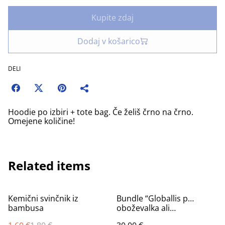
Kupite zdaj
Dodaj v košarico
DELI
Hoodie po izbiri + tote bag. Če želiš črno na črno.
Omejene količine!
Related items
%
Kemični svinčnik iz
Bundle “Globallis p…
bambusa
oboževalka ali
oboževalec”