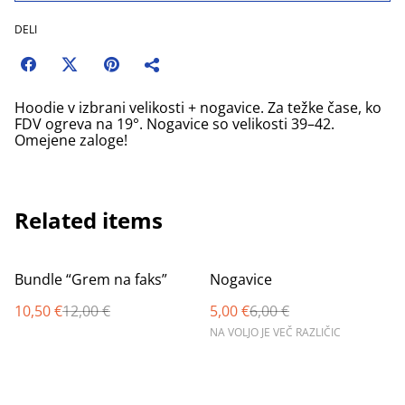
DELI
Hoodie v izbrani velikosti + nogavice. Za težke čase, ko
FDV ogreva na 19°. Nogavice so velikosti 39–42.
Omejene zaloge!
Related items
%
%
Bundle “Grem na faks”
Nogavice
10,50 €
12,00 €
5,00 €
6,00 €
NA VOLJO JE VEČ RAZLIČIC