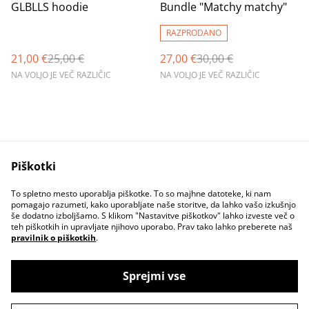
%
%
GLBLLS hoodie
Bundle "Matchy matchy"
RAZPRODANO
21,00 €
25,00 €
27,00 €
30,00 €
NA VOLJO JE VEČ RAZLIČIC
NA VOLJO JE VEČ RAZLIČIC
Piškotki
Contact Us
Legal Terms
To spletno mesto uporablja piškotke. To so majhne datoteke, ki nam
Privacy Policy
Cookie Policy
pomagajo razumeti, kako uporabljate naše storitve, da lahko vašo izkušnjo
še dodatno izboljšamo. S klikom "Nastavitve piškotkov" lahko izveste več o
teh piškotkih in upravljate njihovo uporabo. Prav tako lahko preberete naš
pravilnik o piškotkih
.
Sprejmi vse
©
2026
Društvo Globallis